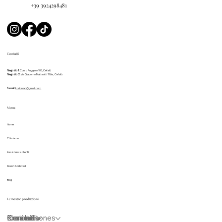
Hai bisogno d'aiuto?
+39 3924298481
Contatti
Negozio 1:
Corso Ruggero 105, Cefalù
Negozio 2:
via Giacomo Matteotti 11 bis, Cefalù
E-mail:
kreionlab@gmail.com
Menu
Home
Chi siamo
Assistenza clienti
Kreion Addicted
Blog
Le nostre produzioni