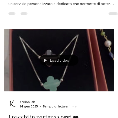
un servizio personalizzato e dedicato che permette di poter
avere un gioiello creato appositamente per la cliente, che sia un
abito, un’occasione o semplicemente per un regalo speciale.
Acquista online o vieni a trovarmi 📍Corso Ruggero 105, 90015
Cefalù (PA), Italia 📍Via Giacomo Matteotti 11 bis, 90015 Cefalù
(PA), Italia 📞Telefono: (+39) 393431
Load video
KreionLab
14 gen 2025
Tempo di lettura: 1 min
I pacchi in partenza oggi ❤️