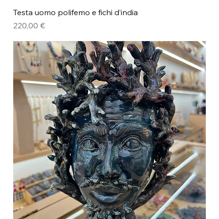
Testa uomo polifemo e fichi d’india
Prezzo
220,00 €