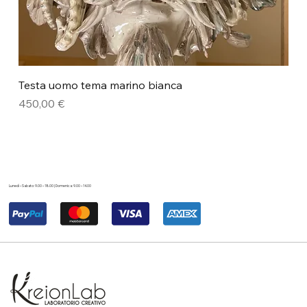
Testa uomo tema marino bianca
Prezzo
450,00 €
Lunedì – Sabato: 9.00 – 18.00 | Domenica: 9.00 – 14.00