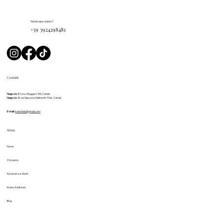
Hai bisogno d'aiuto?
+39 3924298481
Contatti
Negozio 1:
Corso Ruggero 105, Cefalù
Negozio 2:
via Giacomo Matteotti 11 bis, Cefalù
E-mail:
kreionlab@gmail.com
Menu
Home
Chi siamo
Assistenza clienti
Kreion Addicted
Blog