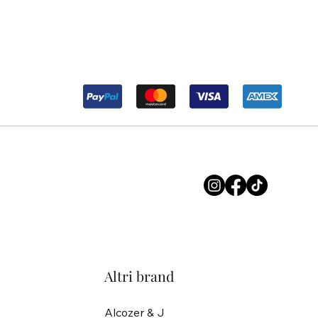
r Maria ma
soluzione.
Altri brand
Alcozer & J