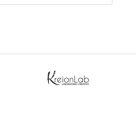
Non è giornata pe
io ho sempre una 