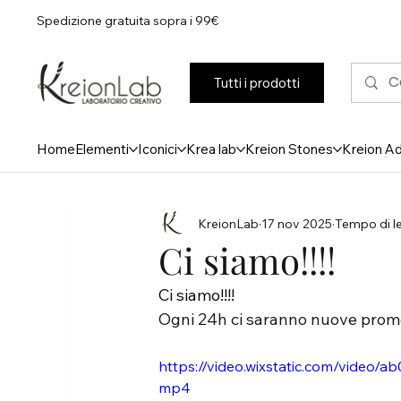
Spedizione gratuita sopra i 99€
Tutti i prodotti
Home
Elementi
Iconici
Krea lab
Kreion Stones
Kreion A
KreionLab
17 nov 2025
Tempo di le
Ci siamo!!!!
Ci siamo!!!!
Ogni 24h ci saranno nuove prom
https://video.wixstatic.com/vide
mp4