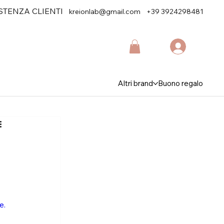
STENZA CLIENTI
kreionlab@gmail.com
+39 3924298481
Altri brand
Buono regalo
e.