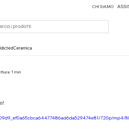
ASSI
CHI SIAMO
ddicted
Ceramica
ttura: 1 min
o!
o/ab09d9_ef0a65cbca64477486ad6da529474e81/720p/mp4/fil