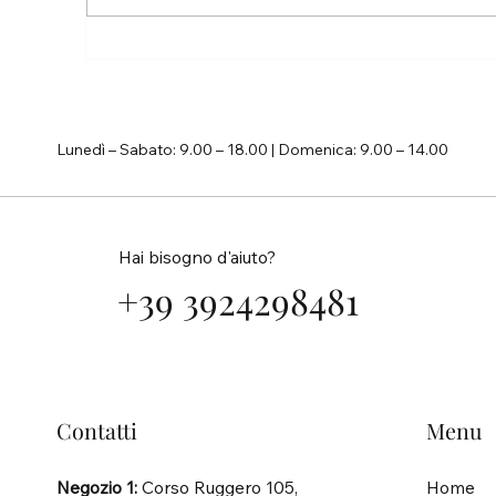
La vita è troppo breve per non
inseguire i propri sogni
Lunedì – Sabato: 9.00 – 18.00 | Domenica: 9.00 – 14.00
Hai bisogno d'aiuto?
+39 3924298481
Contatti
Menu
Negozio 1:
Corso Ruggero 105,
Home