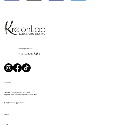
Hai bisogno d'aiuto?
+39 3924298481
Contatti
Negozio 1:
Corso Ruggero 105, Cefalù
Negozio 2:
via Giacomo Matteotti 11 bis, Cefalù
E-mail:
kreionlab@gmail.com
Menu
Home