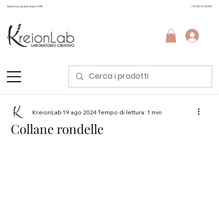
Spedizione gratuita sopra i 99€
+39 3924298481
KreionLab
19 ago 2024
Tempo di lettura: 1 min
Collane rondelle