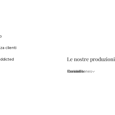
o
za clienti
Le nostre produzion
ddicted
Elementi
Iconici
Krea lab
Kreion Stones
Ceramica