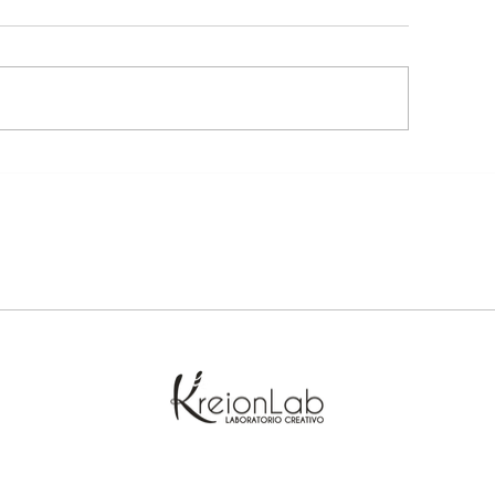
ri.
Non è giornata pe
io ho sempre una 