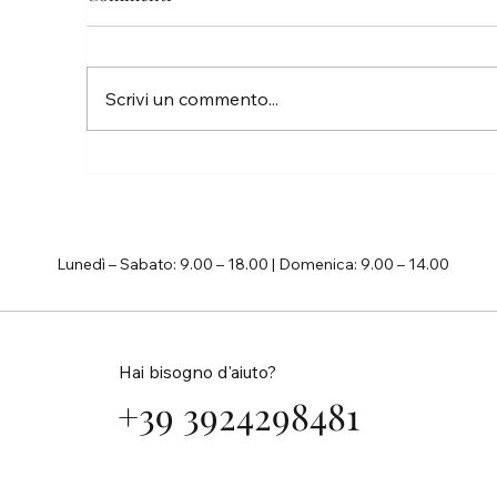
Pa
Scrivi un commento...
La vita è troppo breve per non
inseguire i propri sogni
Lunedì – Sabato: 9.00 – 18.00 | Domenica: 9.00 – 14.00
Hai bisogno d'aiuto?
+39 3924298481