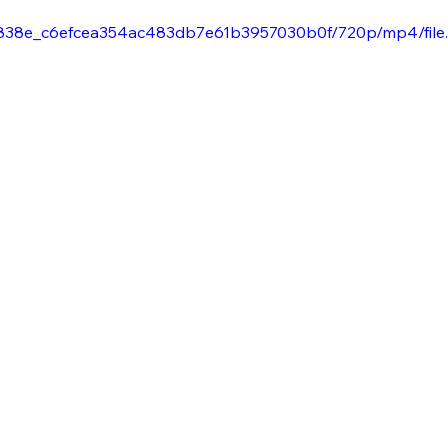
o/53838e_c6efcea354ac483db7e61b3957030b0f/720p/mp4/file