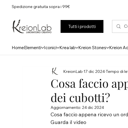
Spedizione gratuita sopra i 99€
Tutti i prodotti
Home
Elementi
Iconici
Krea lab
Kreion Stones
Kreion A
KreionLab
17 dic 2024
Tempo di let
Cosa faccio ap
dei cubotti?
Aggiornamento:
24 dic 2024
Cosa faccio appena ricevo un ord
Guarda il video