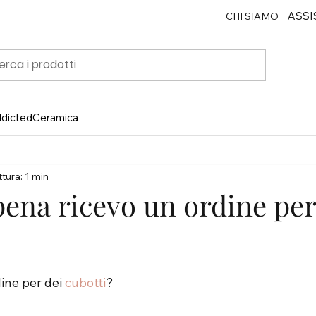
ASSI
CHI SIAMO
ddicted
Ceramica
tura: 1 min
pena ricevo un ordine per
ine per dei 
cubotti
? 