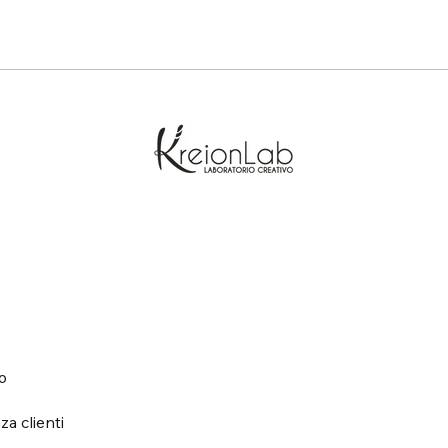
o
za clienti