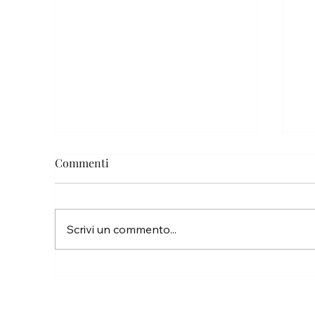
Commenti
Pa
Scrivi un commento...
La vita è troppo breve per non
inseguire i propri sogni