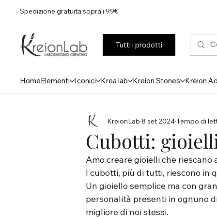
Spedizione gratuita sopra i 99€
Tutti i prodotti
Home
Elementi
Iconici
Krea lab
Kreion Stones
Kreion A
KreionLab
8 set 2024
Tempo di lett
Cubotti: gioiel
Amo creare gioielli che riescano 
I cubotti, più di tutti, riescono in
Un gioiello semplice ma con gran
personalità presenti in ognuno di
migliore di noi stessi.