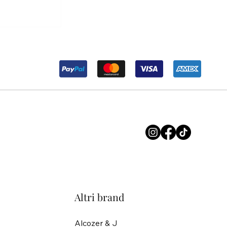
r Maria ma
soluzione.
Altri brand
Alcozer & J