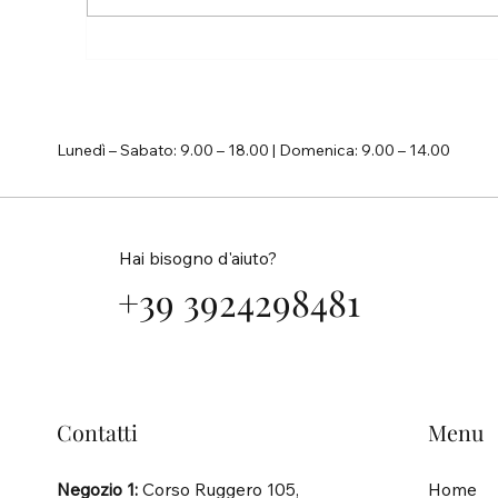
La vita è troppo breve per non
inseguire i propri sogni
Lunedì – Sabato: 9.00 – 18.00 | Domenica: 9.00 – 14.00
Hai bisogno d'aiuto?
+39 3924298481
Contatti
Menu
Negozio 1:
Corso Ruggero 105,
Home