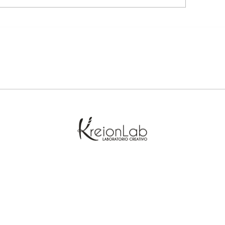
Non è giornata pe
io ho sempre una 