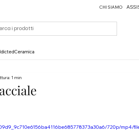
ASSI
CHI SIAMO
ddicted
Ceramica
tura: 1 min
acciale
o/ab09d9_9c710e6156ba4116be685778373a30a6/720p/mp4/fil