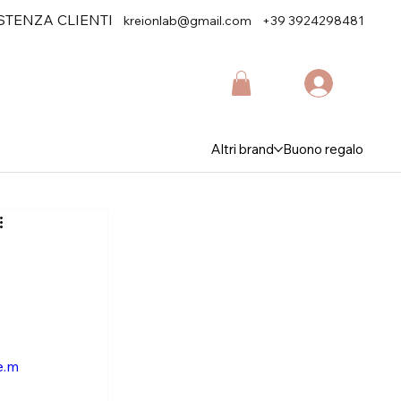
STENZA CLIENTI
kreionlab@gmail.com
+39 3924298481
Altri brand
Buono regalo
e.m