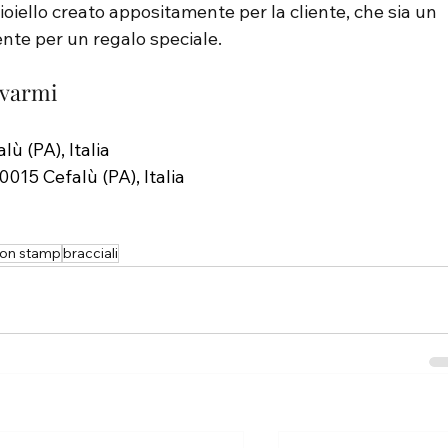
oiello creato appositamente per la cliente, che sia un 
nte per un regalo speciale.
ovarmi
ù (PA), Italia
0015 Cefalù (PA), Italia
ion stamp
bracciali