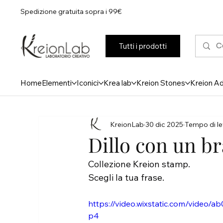
Spedizione gratuita sopra i 99€
Tutti i prodotti
Home
Elementi
Iconici
Krea lab
Kreion Stones
Kreion A
KreionLab
30 dic 2025
Tempo di let
Dillo con un br
Collezione Kreion stamp.
Scegli la tua frase.
https://video.wixstatic.com/vide
p4