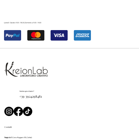
Lunedì – Sabato: 9.00 – 18.00 | Domenica: 9.00 – 14.00
Hai bisogno d'aiuto?
+39 3924298481
Contatti
Negozio 1:
Corso Ruggero 105, Cefalù