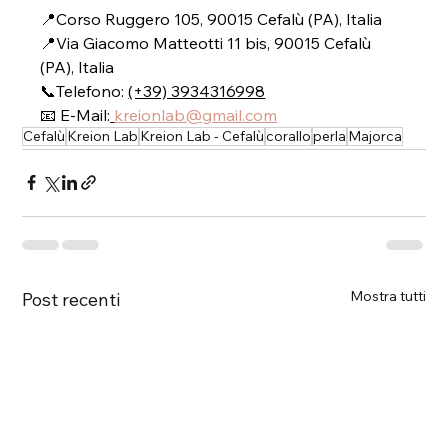
📍Corso Ruggero 105, 90015 Cefalù (PA), Italia
📍Via Giacomo Matteotti 11 bis, 90015 Cefalù 
(PA), Italia
📞Telefono: 
(+39) 3934316998
📧 E-Mail:
kreionlab@gmail.com
Cefalù
Kreion Lab
Kreion Lab - Cefalù
corallo
perla
Majorca
Mostra tutti
Post recenti