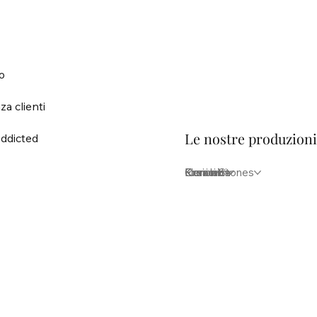
o
za clienti
Le nostre produzion
ddicted
Elementi
Iconici
Krea lab
Kreion Stones
Ceramica