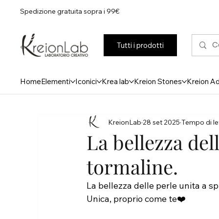
Spedizione gratuita sopra i 99€
Tutti i prodotti
Home
Elementi
Iconici
Krea lab
Kreion Stones
Kreion A
KreionLab
28 set 2025
Tempo di let
La bellezza del
tormaline.
La bellezza delle perle unita a s
Unica, proprio come te❤️