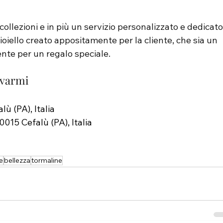
ollezioni e in più un servizio personalizzato e dedicato
oiello creato appositamente per la cliente, che sia un 
nte per un regalo speciale.
ovarmi
ù (PA), Italia
0015 Cefalù (PA), Italia
e
bellezza
tormaline