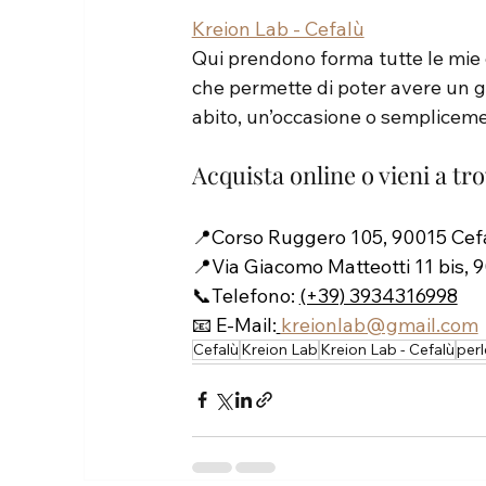
Kreion Lab - Cefalù
Qui prendono forma tutte le mie c
che permette di poter avere un gi
abito, un’occasione o sempliceme
Acquista online o vieni a tr
📍Corso Ruggero 105, 90015 Cefal
📍Via Giacomo Matteotti 11 bis, 9
📞Telefono: 
(+39) 3934316998
📧 E-Mail:
kreionlab@gmail.com
Cefalù
Kreion Lab
Kreion Lab - Cefalù
perl