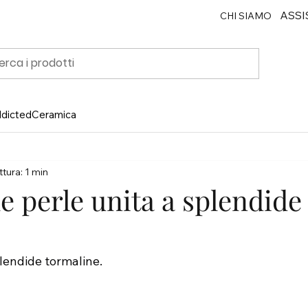
ASSI
CHI SIAMO
ddicted
Ceramica
tura: 1 min
le perle unita a splendide
plendide tormaline.