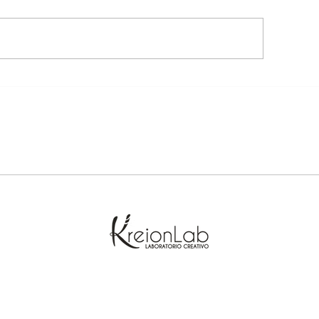
ri.
Non è giornata pe
io ho sempre una 