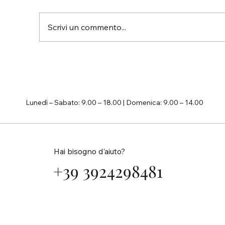
Pa
Scrivi un commento...
La vita è troppo breve per non
inseguire i propri sogni
Lunedì – Sabato: 9.00 – 18.00 | Domenica: 9.00 – 14.00
Hai bisogno d'aiuto?
+39 3924298481