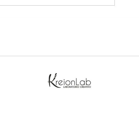
Non è giornata pe
io ho sempre una 