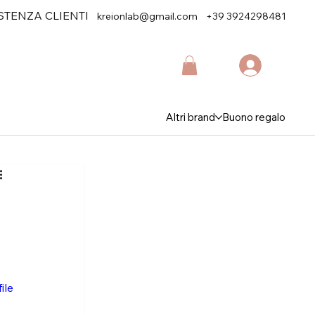
STENZA CLIENTI
kreionlab@gmail.com
+39 3924298481
Altri brand
Buono regalo
ile