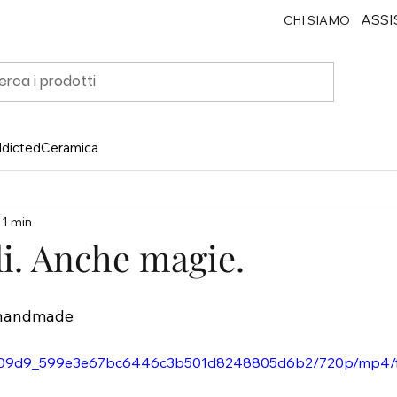
ASSI
CHI SIAMO
ddicted
Ceramica
 1 min
li. Anche magie.
handmade
eo/ab09d9_599e3e67bc6446c3b501d8248805d6b2/720p/mp4/f