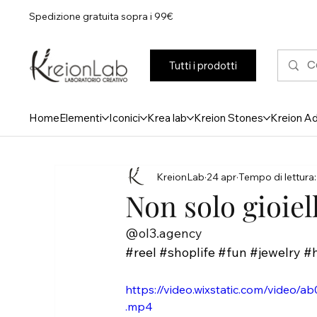
Spedizione gratuita sopra i 99€
Tutti i prodotti
Home
Elementi
Iconici
Krea lab
Kreion Stones
Kreion A
KreionLab
24 apr
Tempo di lettura:
Non solo gioiel
@ol3.agency 
#reel
#shoplife
#fun
#jewelry
#
https://video.wixstatic.com/vid
.mp4