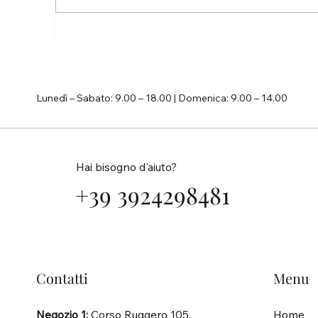
La vita è troppo breve per non
inseguire i propri sogni
Lunedì – Sabato: 9.00 – 18.00 | Domenica: 9.00 – 14.00
Hai bisogno d'aiuto?
+39 3924298481
Contatti
Menu
Negozio 1:
Corso Ruggero 105,
Home