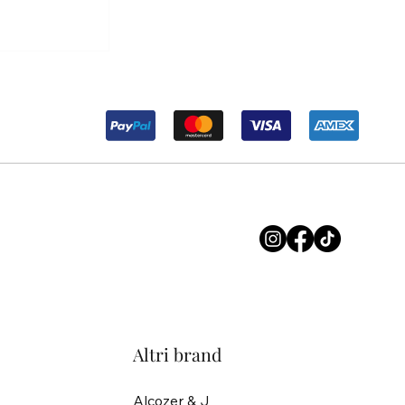
r Maria ma
soluzione.
Altri brand
Alcozer & J