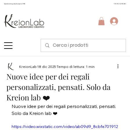
Spedizione gratuita sopra i 99€
+39 3924298481
KreionLab
18 dic 2025
Tempo di lettura: 1 min
Nuove idee per dei regali
personalizzati, pensati. Solo da
Kreion lab ❤️
Nuove idee per dei regali personalizzati, pensati. 
Solo da Kreion lab ❤️
https://video.wixstatic.com/video/ab09d9_8cbfe701912