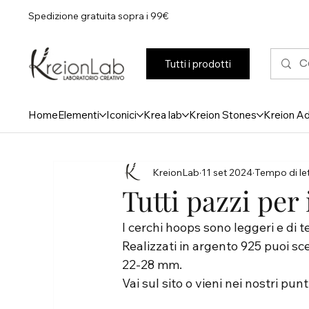
Spedizione gratuita sopra i 99€
Tutti i prodotti
Home
Elementi
Iconici
Krea lab
Kreion Stones
Kreion A
KreionLab
11 set 2024
Tempo di let
Tutti pazzi per 
I cerchi hoops sono leggeri e di 
Realizzati in argento 925 puoi sce
22-28 mm.
Vai sul sito o vieni nei nostri punt