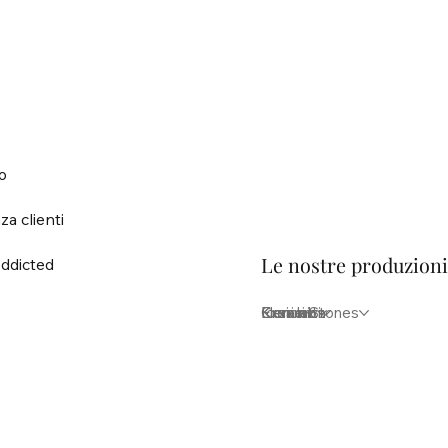
o
za clienti
Le nostre produzion
ddicted
Elementi
Iconici
Krea lab
Kreion Stones
Ceramica