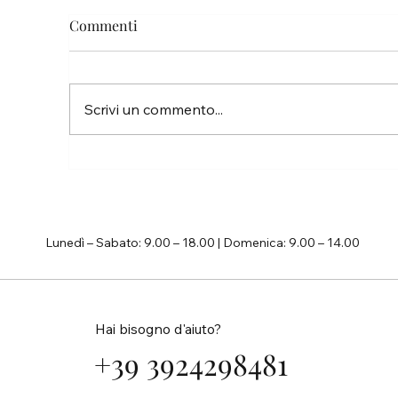
Commenti
Pa
Scrivi un commento...
La vita è troppo breve per non
inseguire i propri sogni
Lunedì – Sabato: 9.00 – 18.00 | Domenica: 9.00 – 14.00
Hai bisogno d'aiuto?
+39 3924298481