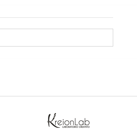
ri.
Non è giornata pe
io ho sempre una 