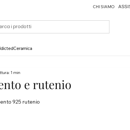
ASSI
CHI SIAMO
ddicted
Ceramica
tura: 1 min
ento e rutenio
gento 925 rutenio