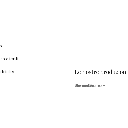
o
za clienti
Le nostre produzion
ddicted
Elementi
Iconici
Krea lab
Kreion Stones
Ceramica