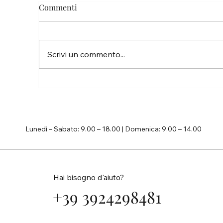
Commenti
Pa
Scrivi un commento...
La vita è troppo breve per non
inseguire i propri sogni
Lunedì – Sabato: 9.00 – 18.00 | Domenica: 9.00 – 14.00
Hai bisogno d'aiuto?
+39 3924298481