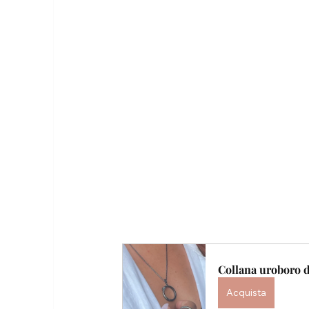
Collana uroboro 
Acquista