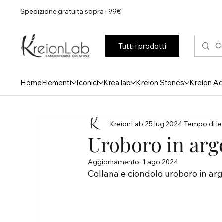
Spedizione gratuita sopra i 99€
Tutti i prodotti
Home
Elementi
Iconici
Krea lab
Kreion Stones
Kreion A
KreionLab
25 lug 2024
Tempo di let
Uroboro in arg
Aggiornamento:
1 ago 2024
Collana e ciondolo uroboro in ar