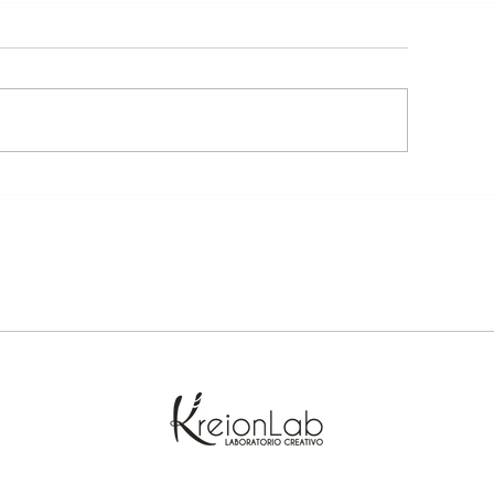
ri.
Non è giornata pe
io ho sempre una 