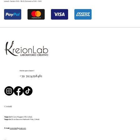
Lunedì – Sabato: 9.00 – 18.00 | Domenica: 9.00 – 14.00
Hai bisogno d'aiuto?
+39 3924298481
Contatti
Negozio 1:
Corso Ruggero 105, Cefalù
Negozio 2:
via Giacomo Matteotti 11 bis, Cefalù
E-mail:
kreionlab@gmail.com