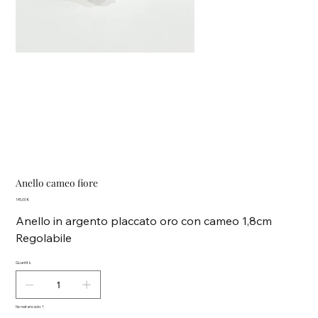
Anello cameo fiore
Prezzo
145,00 €
Anello in argento placcato oro con cameo 1,8cm
Regolabile
Quantità
Ne restano solo: 1