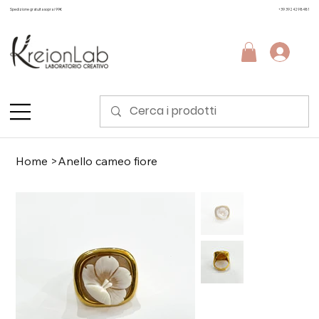
Spedizione gratuita sopra i 99€
+39 3924298481
Home
>
Anello cameo fiore