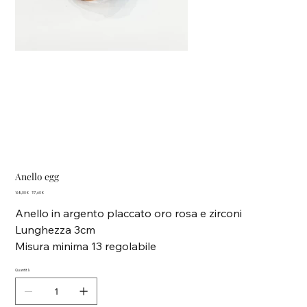
Anello egg
Prezzo
Prezzo
168,00 €
117,60 €
originale
scontato
Anello in argento placcato oro rosa e zirconi
Lunghezza 3cm
Misura minima 13 regolabile
Quantità