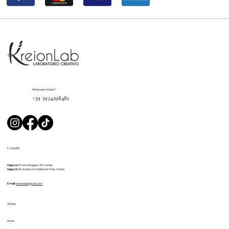
Hai bisogno d'aiuto?
+39 3924298481
Contatti
Negozio 1:
Corso Ruggero 105, Cefalù
Negozio 2:
via Giacomo Matteotti 11 bis, Cefalù
E-mail:
kreionlab@gmail.com
Menu
Home