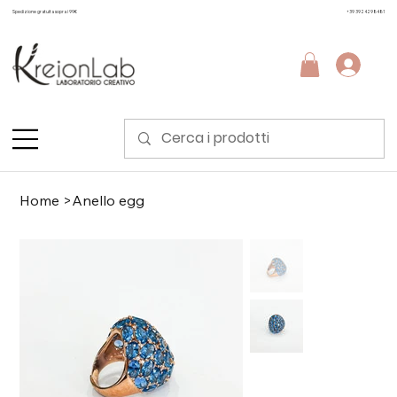
Spedizione gratuita sopra i 99€
+39 3924298481
Home
>
Anello egg