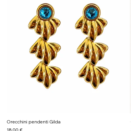
Orecchini pendenti Gilda
Prezzo
18,00 €