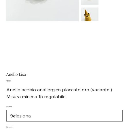
Anello Lisa
Prezzo
12,00 €
Anello acciaio anallergico placcato oro (variante )
Misura minima 15 regolabile
Variante
Quantità