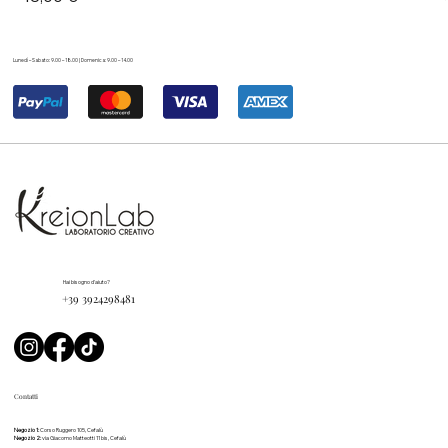
Lunedì – Sabato: 9.00 – 18.00 | Domenica: 9.00 – 14.00
Hai bisogno d'aiuto?
+39 3924298481
Contatti
Negozio 1:
Corso Ruggero 105, Cefalù
Negozio 2:
via Giacomo Matteotti 11 bis, Cefalù