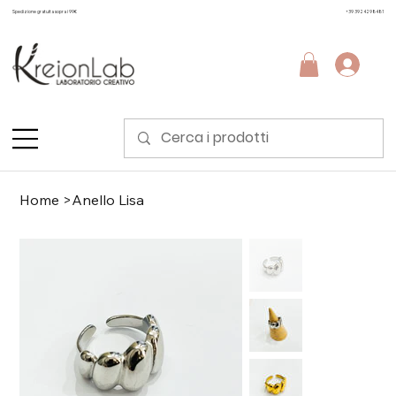
Spedizione gratuita sopra i 99€
+39 3924298481
Home
>
Anello Lisa