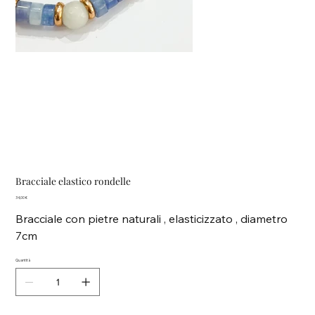
Bracciale elastico rondelle
Prezzo
34,00 €
Bracciale con pietre naturali , elasticizzato , diametro
7cm
Quantità