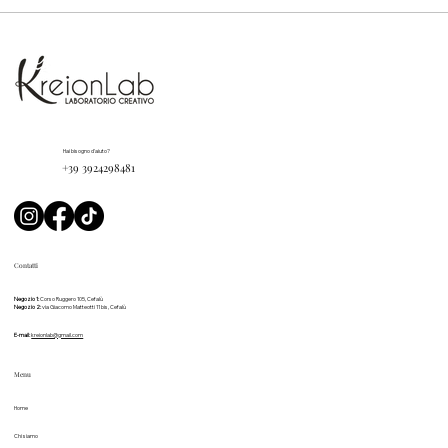
Hai bisogno d'aiuto?
+39 3924298481
Contatti
Negozio 1:
Corso Ruggero 105, Cefalù
Negozio 2:
via Giacomo Matteotti 11 bis, Cefalù
E-mail:
kreionlab@gmail.com
Menu
Home
Chi siamo