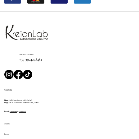
Hai bisogno d'aiuto?
+39 3924298481
Contatti
Negozio 1:
Corso Ruggero 105, Cefalù
Negozio 2:
via Giacomo Matteotti 11 bis, Cefalù
E-mail:
kreionlab@gmail.com
Menu
Home