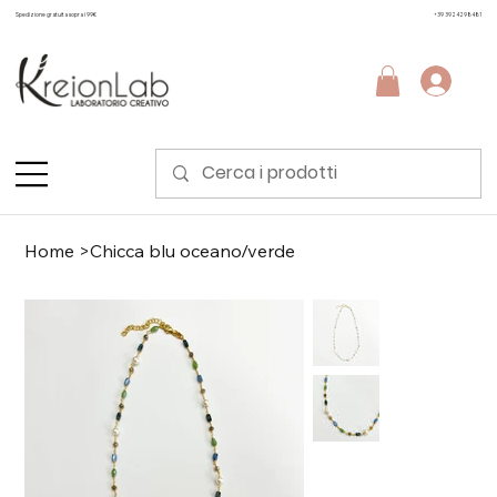
Spedizione gratuita sopra i 99€
+39 3924298481
Home
>
Chicca blu oceano/verde