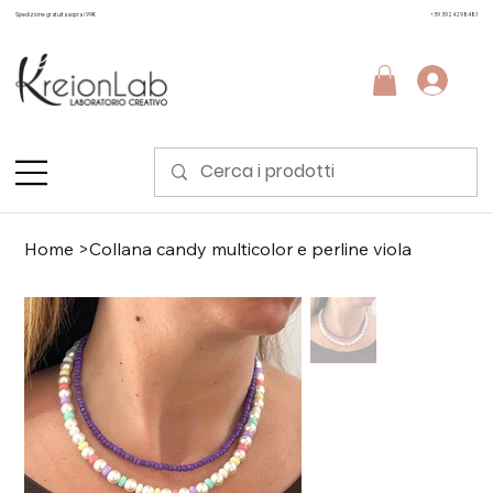
Spedizione gratuita sopra i 99€
+39 3924298481
Home
>
Collana candy multicolor e perline viola