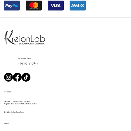
Hai bisogno d'aiuto?
+39 3924298481
Contatti
Negozio 1:
Corso Ruggero 105, Cefalù
Negozio 2:
via Giacomo Matteotti 11 bis, Cefalù
E-mail:
kreionlab@gmail.com
Menu