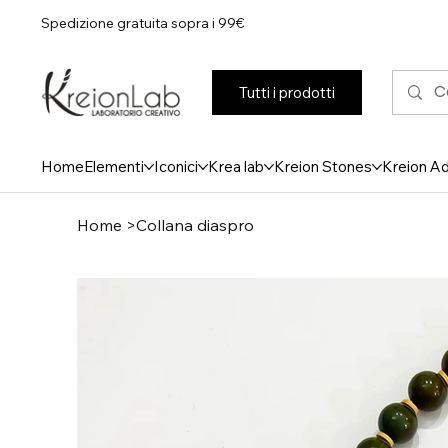
Spedizione gratuita sopra i 99€
Tutti i prodotti
Home
Elementi
Iconici
Krea lab
Kreion Stones
Kreion A
Home
>
Collana diaspro