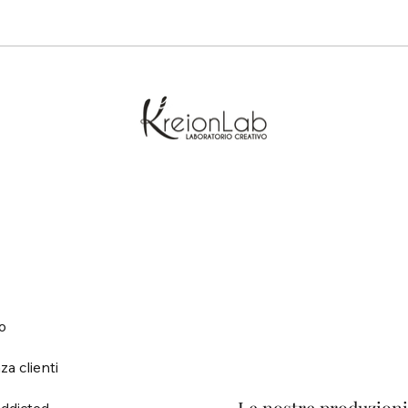
o
za clienti
ddicted