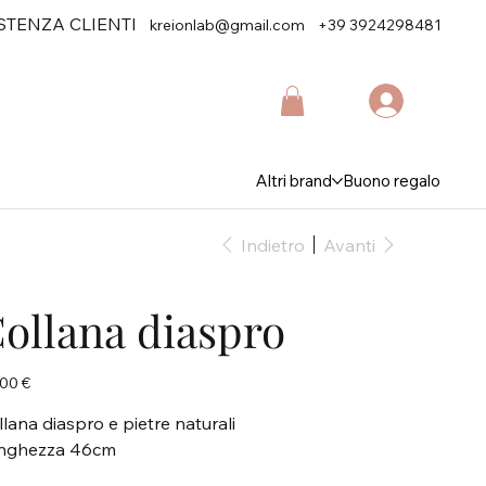
STENZA CLIENTI
kreionlab@gmail.com
+39 3924298481
Altri brand
Buono regalo
Indietro
Avanti
ollana diaspro
zo
00 €
llana diaspro e pietre naturali
nghezza 46cm