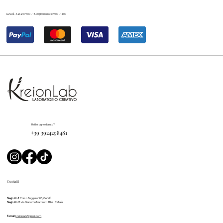
Lunedì – Sabato: 9.00 – 18.00 | Domenica: 9.00 – 14.00
Hai bisogno d'aiuto?
+39 3924298481
Contatti
Negozio 1:
Corso Ruggero 105, Cefalù
Negozio 2:
via Giacomo Matteotti 11 bis, Cefalù
E-mail:
kreionlab@gmail.com