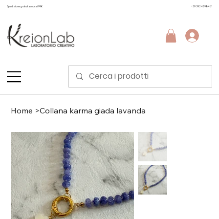
Spedizione gratuita sopra i 99€
+39 3924298481
Home
>
Collana karma giada lavanda