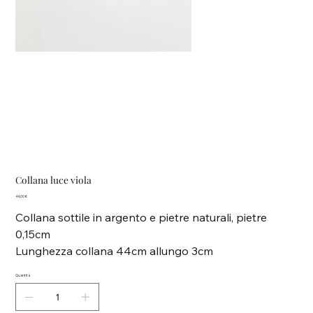
Collana luce viola
Prezzo
44,00 €
Collana sottile in argento e pietre naturali, pietre
0,15cm
Lunghezza collana 44cm allungo 3cm
Quantità