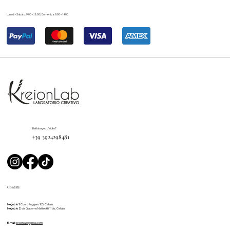
Lunedì – Sabato: 9.00 – 18.00 | Domenica: 9.00 – 14.00
Hai bisogno d'aiuto?
+39 3924298481
Contatti
Negozio 1:
Corso Ruggero 105, Cefalù
Negozio 2:
via Giacomo Matteotti 11 bis, Cefalù
E-mail:
kreionlab@gmail.com