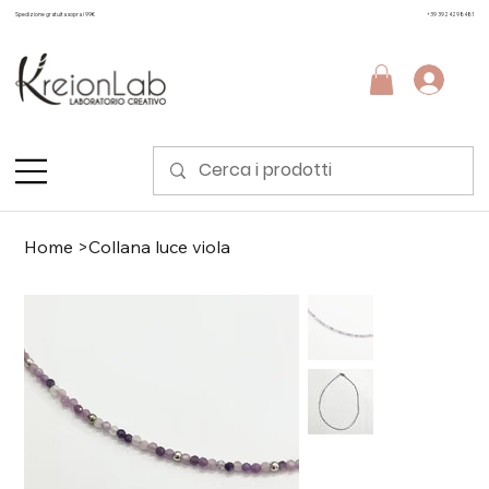
Spedizione gratuita sopra i 99€
+39 3924298481
Home
>
Collana luce viola