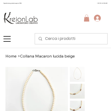
Spedizione gratuita sopra i 99€
+39 3924298481
Home
>
Collana Macaron lucida beige