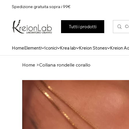
Spedizione gratuita sopra i 99€
Tutti i prodotti
Home
Elementi
Iconici
Krea lab
Kreion Stones
Kreion A
Home
>
Collana rondelle corallo