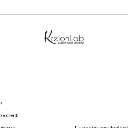
o
za clienti
ddicted