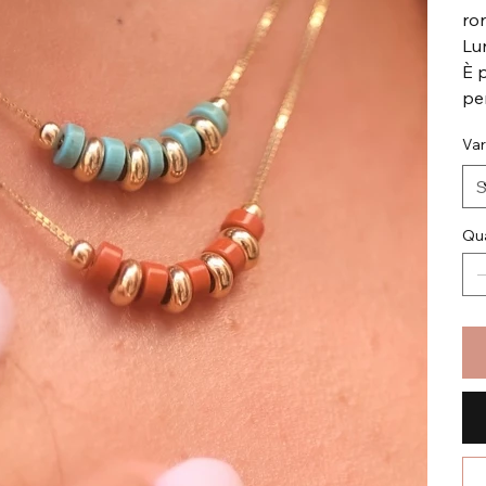
ro
Lu
È 
pe
Var
Qua