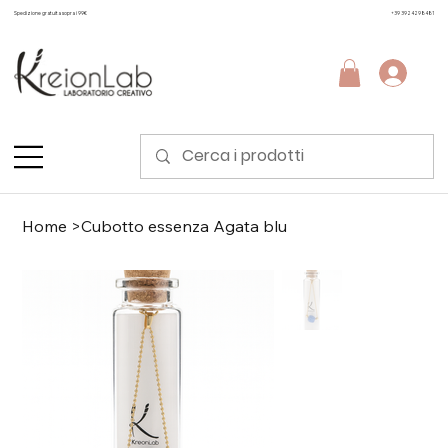
Spedizione gratuita sopra i 99€
+39 3924298481
Home
>
Cubotto essenza Agata blu