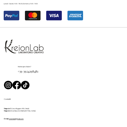
Lunedì – Sabato: 9.00 – 18.00 | Domenica: 9.00 – 14.00
Hai bisogno d'aiuto?
+39 3924298481
Contatti
Negozio 1:
Corso Ruggero 105, Cefalù
Negozio 2:
via Giacomo Matteotti 11 bis, Cefalù
E-mail:
kreionlab@gmail.com