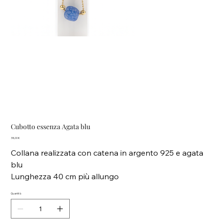
Cubotto essenza Agata blu
Prezzo
38,00 €
Collana realizzata con catena in argento 925 e agata
blu
Lunghezza 40 cm più allungo
Quantità