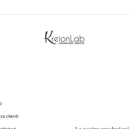
o
za clienti
ddicted