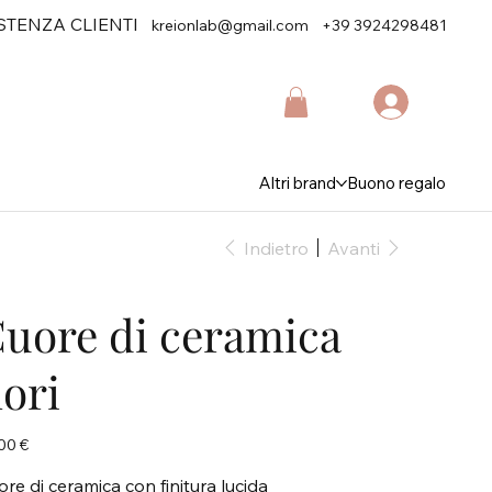
STENZA CLIENTI
kreionlab@gmail.com
+39 3924298481
Altri brand
Buono regalo
Indietro
Avanti
uore di ceramica
iori
zo
00 €
ore di ceramica con finitura lucida