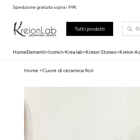
Spedizione gratuita sopra i 99€
Tutti i prodotti
Home
Elementi
Iconici
Krea lab
Kreion Stones
Kreion A
Home
>
Cuore di ceramica fiori