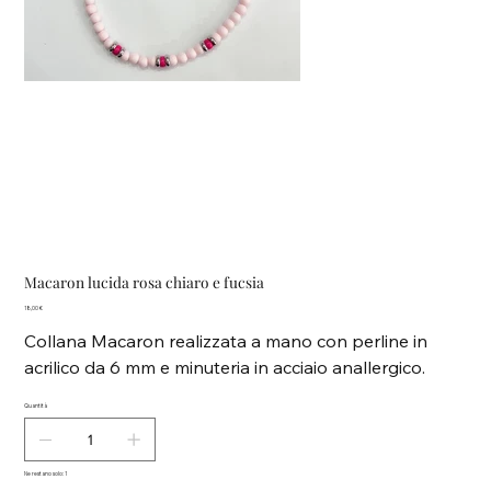
Macaron lucida rosa chiaro e fucsia
Prezzo
18,00 €
Collana Macaron realizzata a mano con perline in
acrilico da 6 mm e minuteria in acciaio anallergico.
Quantità
Ne restano solo: 1