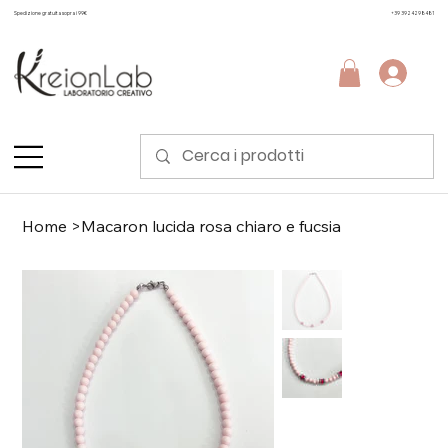
Spedizione gratuita sopra i 99€
+39 3924298481
Home
>
Macaron lucida rosa chiaro e fucsia