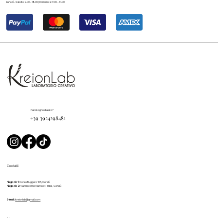
Lunedì – Sabato: 9.00 – 18.00 | Domenica: 9.00 – 14.00
Hai bisogno d'aiuto?
+39 3924298481
Contatti
Negozio 1:
Corso Ruggero 105, Cefalù
Negozio 2:
via Giacomo Matteotti 11 bis, Cefalù
E-mail:
kreionlab@gmail.com