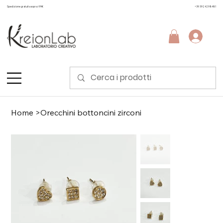
Spedizione gratuita sopra i 99€
+39 3924298481
Home
>
Orecchini bottoncini zirconi