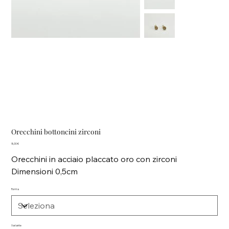
Orecchini bottoncini zirconi
Prezzo
8,00 €
Orecchini in acciaio placcato oro con zirconi
Dimensioni 0,5cm
Forma
Variante