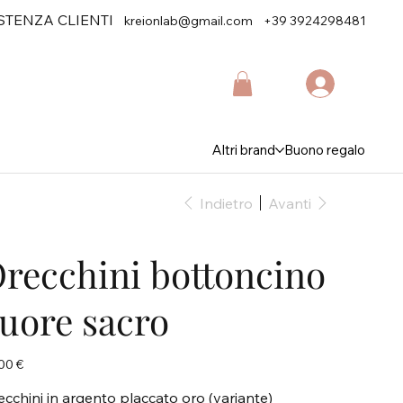
STENZA CLIENTI
kreionlab@gmail.com
+39 3924298481
Altri brand
Buono regalo
Indietro
Avanti
recchini bottoncino
uore sacro
zo
00 €
ecchini in argento placcato oro (variante)