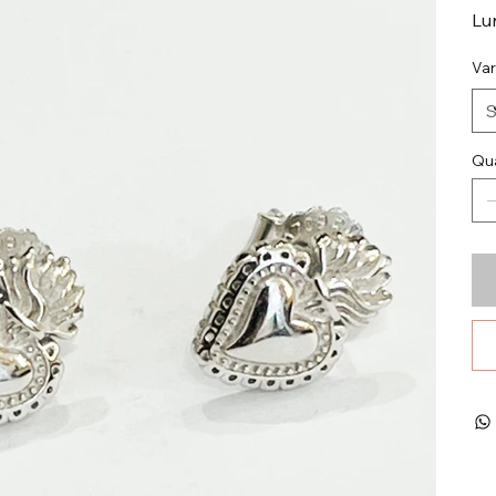
Lu
Var
Qua