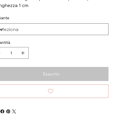
nghezza 1 cm
iante
ntità
Esaurito