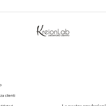
o
za clienti
ddicted