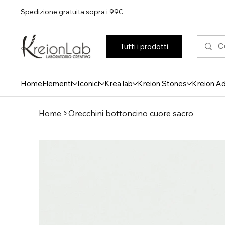
Spedizione gratuita sopra i 99€
Tutti i prodotti
Home
Elementi
Iconici
Krea lab
Kreion Stones
Kreion A
Home
>
Orecchini bottoncino cuore sacro