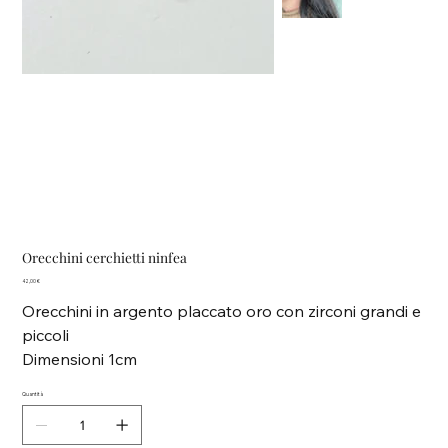
Orecchini cerchietti ninfea
Prezzo
42,00 €
Orecchini in argento placcato oro con zirconi grandi e
piccoli
Dimensioni 1cm
Quantità