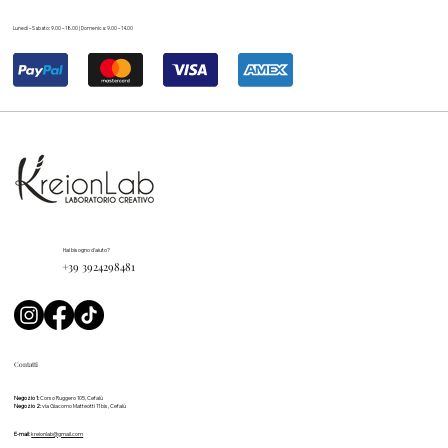
Lunedì – Sabato: 9.00 – 18.00 | Domenica: 9.00 – 14.00
Hai bisogno d'aiuto?
+39 3924298481
Contatti
Negozio 1:
Corso Ruggero 105, Cefalù
Negozio 2:
via Giacomo Matteotti 11 bis, Cefalù
E-mail:
kreionlab@gmail.com