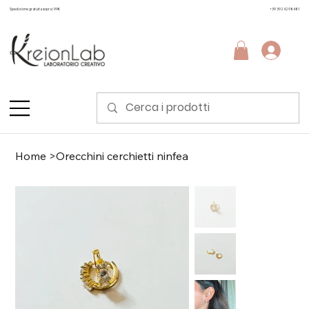
Spedizione gratuita sopra i 99€
+39 3924298481
Home
>
Orecchini cerchietti ninfea