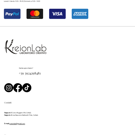
Lunedì – Sabato: 9.00 – 18.00 | Domenica: 9.00 – 14.00
Hai bisogno d'aiuto?
+39 3924298481
Contatti
Negozio 1:
Corso Ruggero 105, Cefalù
Negozio 2:
via Giacomo Matteotti 11 bis, Cefalù
E-mail:
kreionlab@gmail.com