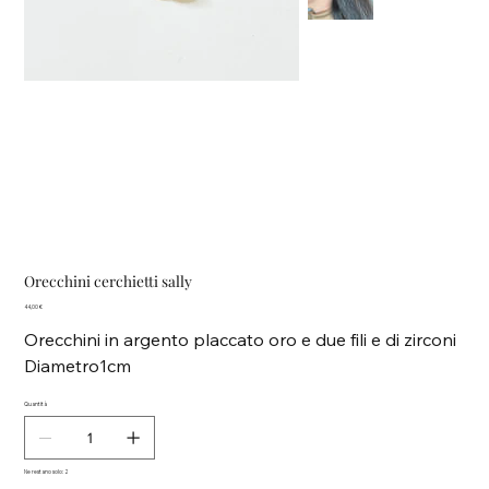
Orecchini cerchietti sally
Prezzo
44,00 €
Orecchini in argento placcato oro e due fili e di zirconi
Diametro1cm
Quantità
Ne restano solo: 2