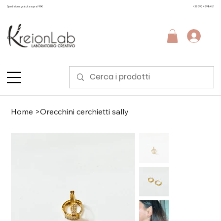
Spedizione gratuita sopra i 99€
+39 3924298481
Home
>
Orecchini cerchietti sally