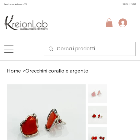
Spedizione gratuita sopra i 99€
+39 3924298481
Home
>
Orecchini corallo e argento