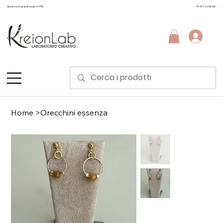
Spedizione gratuita sopra i 99€
+39 3924298481
Home
>
Orecchini essenza