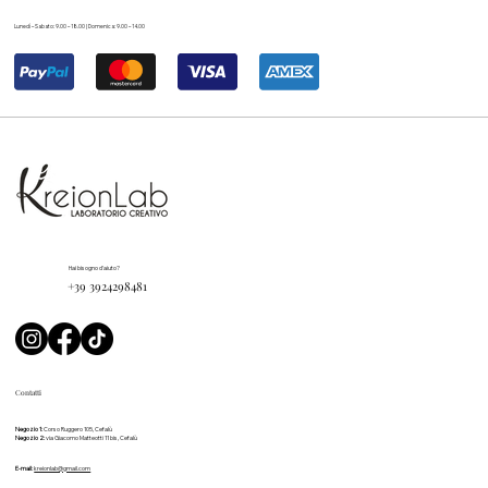
Lunedì – Sabato: 9.00 – 18.00 | Domenica: 9.00 – 14.00
Hai bisogno d'aiuto?
+39 3924298481
Contatti
Negozio 1:
Corso Ruggero 105, Cefalù
Negozio 2:
via Giacomo Matteotti 11 bis, Cefalù
E-mail:
kreionlab@gmail.com