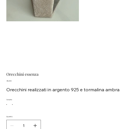
Orecchini essenza
Prezzo
48,00 €
Orecchini realizzati in argento 925 e tormalina ambra
Variante
Quantità