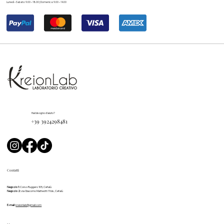
Lunedì – Sabato: 9.00 – 18.00 | Domenica: 9.00 – 14.00
Hai bisogno d'aiuto?
+39 3924298481
Contatti
Negozio 1:
Corso Ruggero 105, Cefalù
Negozio 2:
via Giacomo Matteotti 11 bis, Cefalù
E-mail:
kreionlab@gmail.com