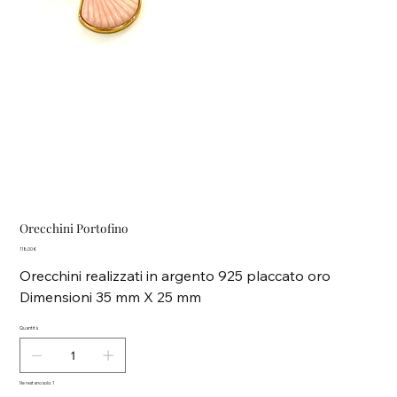
Orecchini Portofino
Prezzo
118,00 €
Orecchini realizzati in argento 925 placcato oro
Dimensioni 35 mm X 25 mm
Quantità
Ne restano solo: 1