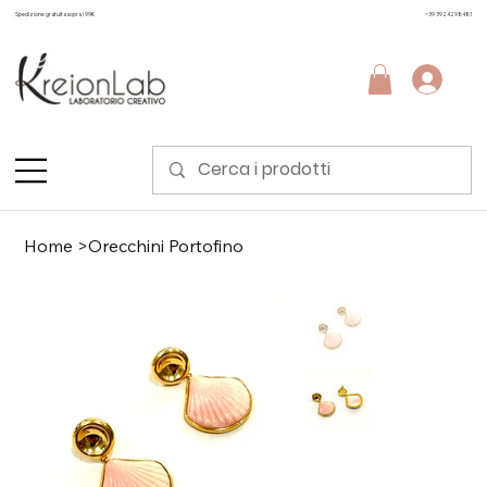
Spedizione gratuita sopra i 99€
+39 3924298481
Home
>
Orecchini Portofino