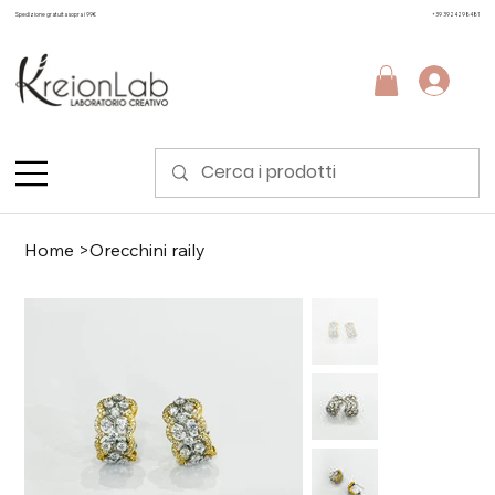
Spedizione gratuita sopra i 99€
+39 3924298481
Home
>
Orecchini raily