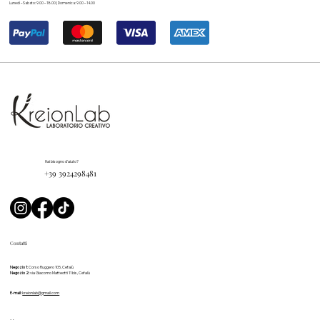
Lunedì – Sabato: 9.00 – 18.00 | Domenica: 9.00 – 14.00
Hai bisogno d'aiuto?
+39 3924298481
Contatti
Negozio 1:
Corso Ruggero 105, Cefalù
Negozio 2:
via Giacomo Matteotti 11 bis, Cefalù
E-mail:
kreionlab@gmail.com