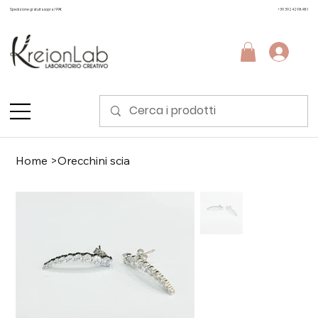
Spedizione gratuita sopra i 99€
+39 3924298481
Home
>
Orecchini scia