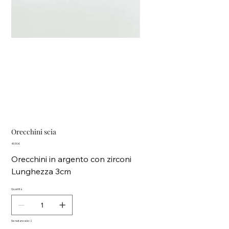
Orecchini scia
Prezzo
49,90 €
Orecchini in argento con zirconi
Lunghezza 3cm
Quantità
Ne restano solo: 2