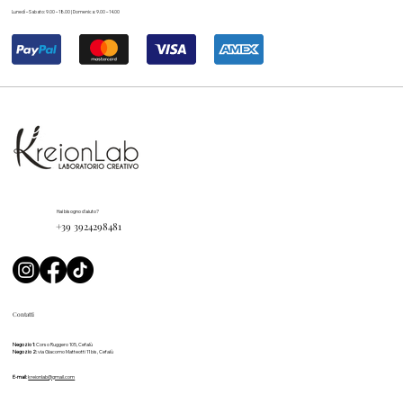
Lunedì – Sabato: 9.00 – 18.00 | Domenica: 9.00 – 14.00
Hai bisogno d'aiuto?
+39 3924298481
Contatti
Negozio 1:
Corso Ruggero 105, Cefalù
Negozio 2:
via Giacomo Matteotti 11 bis, Cefalù
E-mail:
kreionlab@gmail.com