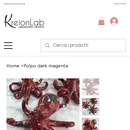
Spedizione gratuita sopra i 99€
+39 3924298481
Home
>
Polpo dark magenta