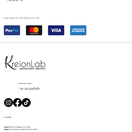
Lunedì – Sabato: 9.00 – 18.00 | Domenica: 9.00 – 14.00
Hai bisogno d'aiuto?
+39 3924298481
Contatti
Negozio 1:
Corso Ruggero 105, Cefalù
Negozio 2:
via Giacomo Matteotti 11 bis, Cefalù