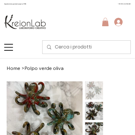
Spedizione gratuita sopra i 99€
+39 3924298481
Home
>
Polpo verde oliva