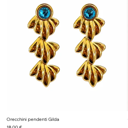
Orecchini pendenti Gilda
Prezzo
18,00 €