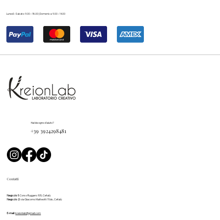
Lunedì – Sabato: 9.00 – 18.00 | Domenica: 9.00 – 14.00
Hai bisogno d'aiuto?
+39 3924298481
Contatti
Negozio 1:
Corso Ruggero 105, Cefalù
Negozio 2:
via Giacomo Matteotti 11 bis, Cefalù
E-mail:
kreionlab@gmail.com