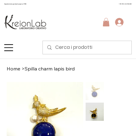
Spedizione gratuita sopra i 99€
+39 3924298481
Home
>
Spilla charm lapis bird