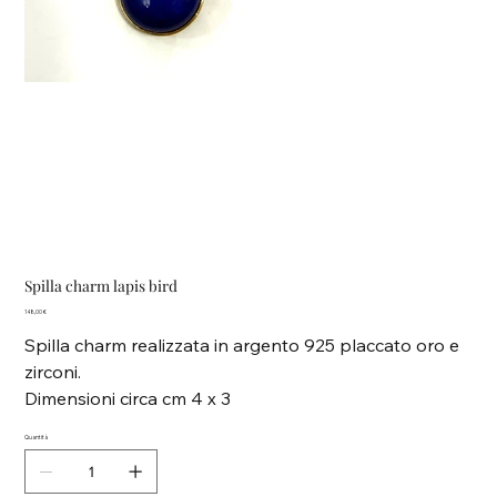
Spilla charm lapis bird
Prezzo
148,00 €
Spilla charm realizzata in argento 925 placcato oro e
zirconi.
Dimensioni circa cm 4 x 3
Quantità