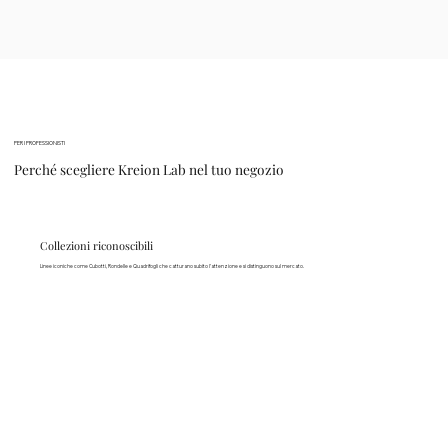
PER I PROFESSIONISTI
Perché scegliere Kreion Lab nel tuo negozio
Collezioni riconoscibili
Linee iconiche come Cubotti, Rondelle e Quadrifogli che catturano subito l’attenzione e si distinguono sul mercato.