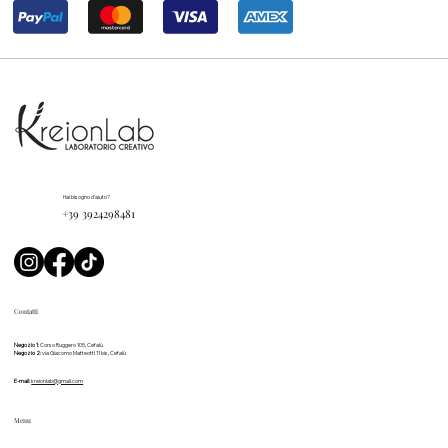
Hai bisogno d'aiuto?
+39 3924298481
Contatti
Negozio 1:
Corso Ruggero 105, Cefalù
Negozio 2:
via Giacomo Matteotti 11 bis, Cefalù
E-mail:
kreionlab@gmail.com
Menu