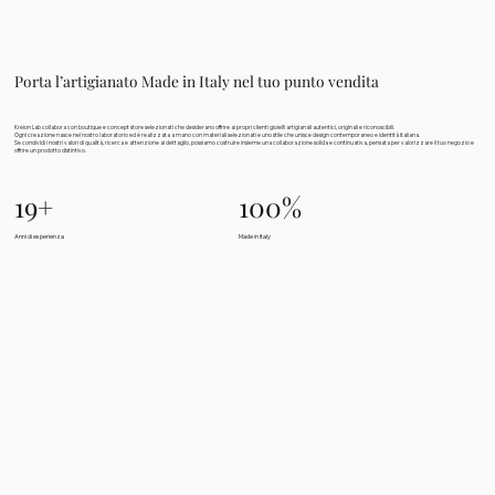
Porta l’artigianato Made in Italy nel tuo punto vendita
Kreion Lab collabora con boutique e concept store selezionati che desiderano offrire ai propri clienti gioielli artigianali autentici, originali e riconoscibili.
Ogni creazione nasce nel nostro laboratorio ed è realizzata a mano con materiali selezionati e uno stile che unisce design contemporaneo e identità italiana.
Se condividi i nostri valori di qualità, ricerca e attenzione al dettaglio, possiamo costruire insieme una collaborazione solida e continuativa, pensata per valorizzare il tuo negozio e
offrire un prodotto distintivo.
19+
100%
Anni di esperienza
Made in Italy