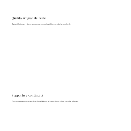
Qualità artigianale reale
Ogni gioiello è realizzato a mano, con cura per dettagli, finiture e materiali selezionati.
Supporto e continuità
Ti accompagniamo con riassortimenti, novità stagionali e una collaborazione costruita nel tempo.