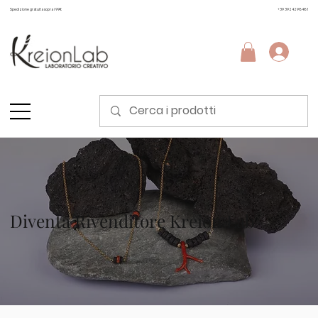
Spedizione gratuita sopra i 99€
+39 3924298481
Diventa Rivenditore Kreion Lab