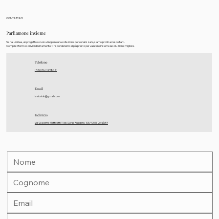
CONTATTACI
Parliamone insieme
Se hai un’idea, un progetto o vuoi sviluppare una collezione personalizzata, siamo pronti ad ascoltarti.
Compila il form o scrivici direttamente: ti risponderemo al più presto per valutare insieme la soluzione migliore.
Telefono
(+39) 3924298481
Email
kreionlab@gmail.com
Indirizzo
Via Giacomo Matteotti 11 bis | Corso Ruggero, 105, 90015 Cefalù PA