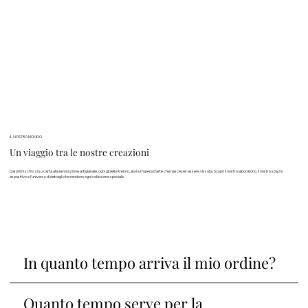
IL NOSTRO MONDO
Un viaggio tra le nostre creazioni
Dai primi schizzi su carta alla lavorazione artigianale, ogni gioiello Kreion Lab è un’opera d’arte che nasce per essere vissuta. Scopri il nostro laboratorio, il nostro spazio
espositivo e l’universo di dettagli che rendono ogni collezione speciale.
In quanto tempo arriva il mio ordine?
Quanto tempo serve per la