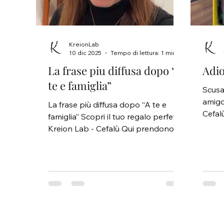
KreionLab
10 dic 2025
Tempo di lettura: 1 min
La frase piu diffusa dopo “A
Adio
te e famiglia”
Scusa
amigo
La frase più diffusa dopo “A te e
Cefal
famiglia” Scopri il tuo regalo perfetto!
mie co
Kreion Lab - Cefalù Qui prendono
forma tutte le mie collezioni e in più
un servizio personalizzato e
dedicato che permette di poter
avere un gioiello creato
appositamente per la cliente, che sia
un abito, un’occasione o
semplicemente per un regalo