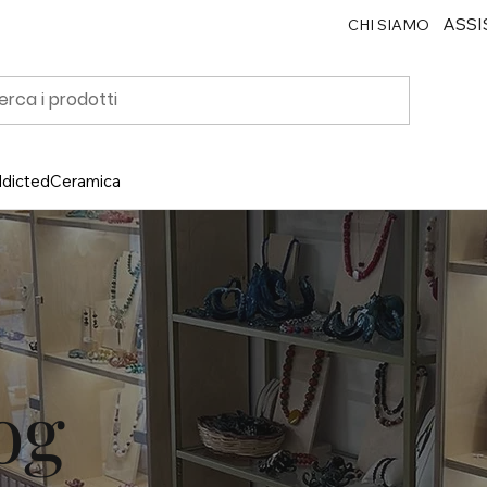
ASSI
CHI SIAMO
ddicted
Ceramica
og