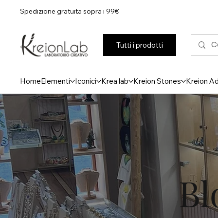
Spedizione gratuita sopra i 99€
Tutti i prodotti
Home
Elementi
Iconici
Krea lab
Kreion Stones
Kreion A
Bl