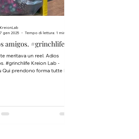
KreionLab
7 gen 2025
Tempo di lettura: 1 min
s amigos. #grinchlife
te meritava un reel. Adios
s. #grinchlife Kreion Lab -
ù Qui prendono forma tutte le
llezioni e in più un servizio...