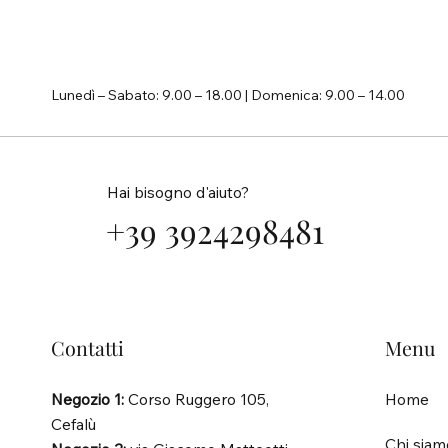
speciale. Acquista online o vieni a
trovarmi 📍Corso Ruggero 105,
90015 Cefalù (PA), Italia 📍Via
Giacomo Matteotti 11 bis, 90015
Lunedì – Sabato: 9.00 – 18.00 | Domenica: 9.00 – 14.00
Cefalù (PA), Italia 📞Tel
Hai bisogno d'aiuto?
+39 3924298481
Contatti
Menu
Negozio 1:
Corso Ruggero 105,
Home
Cefalù
Chi siam