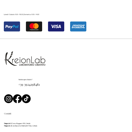
Lunedì – Sabato: 9.00 – 18.00 | Domenica: 9.00 – 14.00
Hai bisogno d'aiuto?
+39 3924298481
Contatti
Negozio 1:
Corso Ruggero 105, Cefalù
Negozio 2:
via Giacomo Matteotti 11 bis, Cefalù