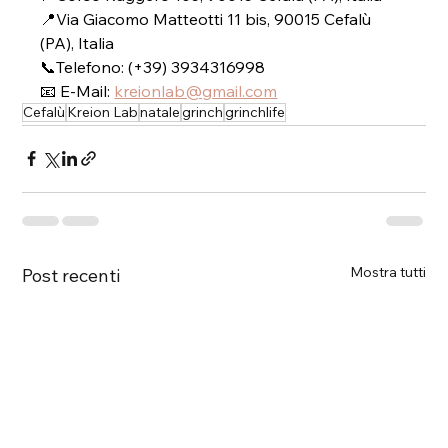
📍Via Giacomo Matteotti 11 bis, 90015 Cefalù 
(PA), Italia
📞Telefono: 
(+39) 3934316998
📧 E-Mail:
kreionlab@gmail.com
Cefalù
Kreion Lab
natale
grinch
grinchlife
Mostra tutti
Post recenti