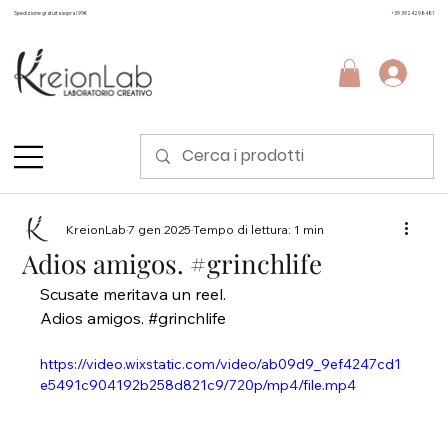
Spedizione gratuita sopra i 99€
+39 3924298481
KreionLab
7 gen 2025
Tempo di lettura: 1 min
Adios amigos. #grinchlife
Scusate meritava un reel. 
Adios amigos. 
#grinchlife
https://video.wixstatic.com/video/ab09d9_9ef4247cd1
e5491c904192b258d821c9/720p/mp4/file.mp4