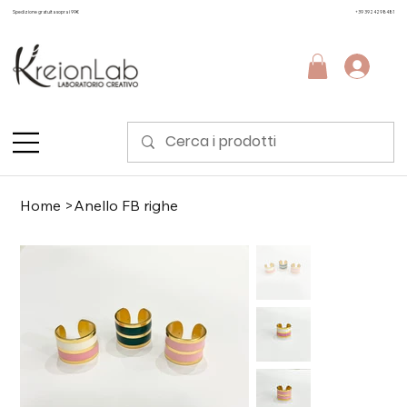
Spedizione gratuita sopra i 99€
+39 3924298481
Home
>
Anello FB righe