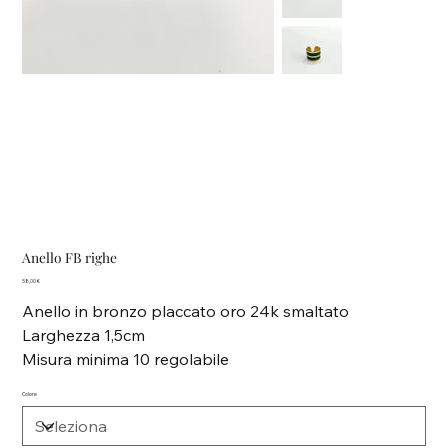
Anello FB righe
Prezzo
58,00 €
Anello in bronzo placcato oro 24k smaltato
Larghezza 1,5cm
Misura minima 10 regolabile
Colore