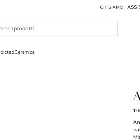
ASSI
CHI SIAMO
ddicted
Ceramica
A
Prez
178
An
na
Mi