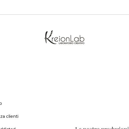
o
za clienti
ddicted