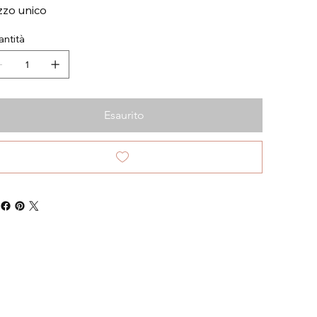
zzo unico
ntità
Esaurito