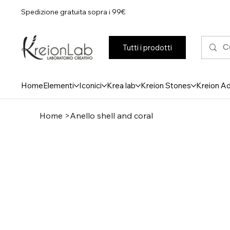
Spedizione gratuita sopra i 99€
Tutti i prodotti
Home
Elementi
Iconici
Krea lab
Kreion Stones
Kreion A
Home
>
Anello shell and coral