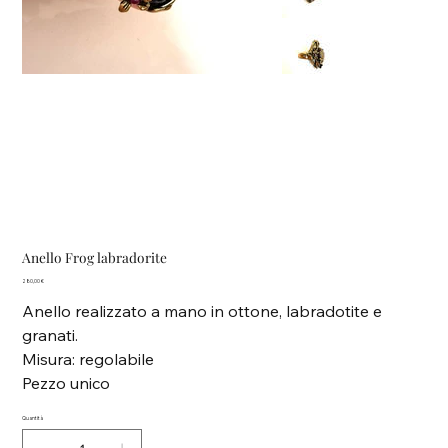
Anello Frog labradorite
Prezzo
280,00 €
Anello realizzato a mano in ottone, labradotite e
granati.
Misura: regolabile
Pezzo unico
Quantità