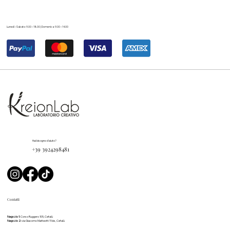
Lunedì – Sabato: 9.00 – 18.00 | Domenica: 9.00 – 14.00
Hai bisogno d'aiuto?
+39 3924298481
Contatti
Negozio 1:
Corso Ruggero 105, Cefalù
Negozio 2:
via Giacomo Matteotti 11 bis, Cefalù