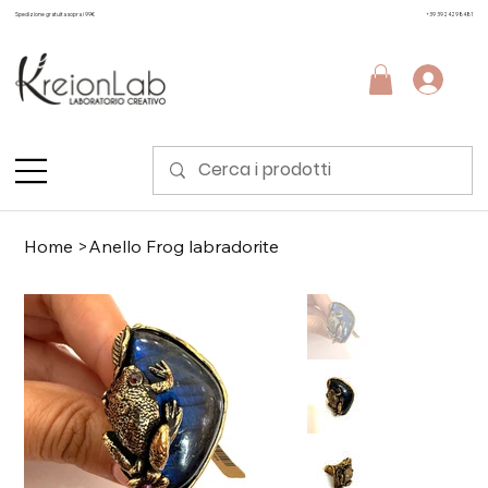
Spedizione gratuita sopra i 99€
+39 3924298481
Home
>
Anello Frog labradorite