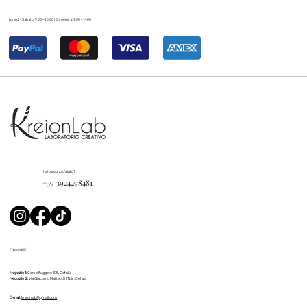
Lunedì – Sabato: 9.00 – 18.00 | Domenica: 9.00 – 14.00
Hai bisogno d'aiuto?
+39 3924298481
Contatti
Negozio 1:
Corso Ruggero 105, Cefalù
Negozio 2:
via Giacomo Matteotti 11 bis, Cefalù
E-mail:
kreionlab@gmail.com