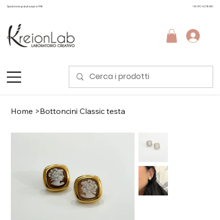
Spedizione gratuita sopra i 99€
+39 3924298481
Home
>
Bottoncini Classic testa