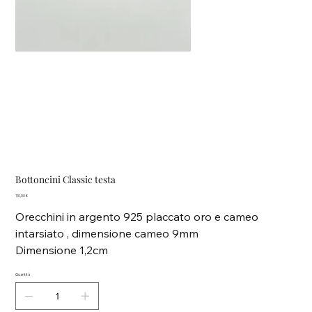
Bottoncini Classic testa
Prezzo
110,00 €
Orecchini in argento 925 placcato oro e cameo
intarsiato , dimensione cameo 9mm
Dimensione 1,2cm
Quantità