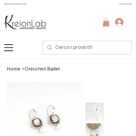
Spedizione gratuita sopra i 99€
+39 3924298481
Home
>
Orecchini Ballet