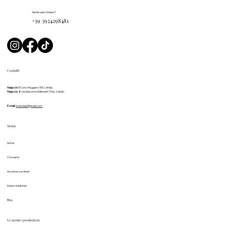
Hai bisogno d'aiuto?
+39 3924298481
Contatti
Negozio 1:
Corso Ruggero 105, Cefalù
Negozio 2:
via Giacomo Matteotti 11 bis, Cefalù
E-mail:
kreionlab@gmail.com
Menu
Home
Chi siamo
Assistenza clienti
Kreion Addicted
Blog
Le nostre produzioni