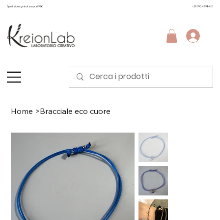
Spedizione gratuita sopra i 99€
+39 3924298481
Home
>
Bracciale eco cuore