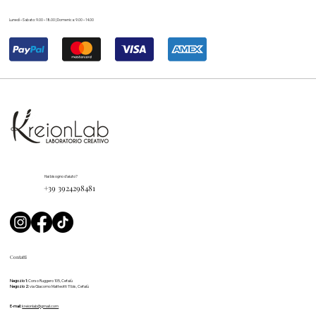
Lunedì – Sabato: 9.00 – 18.00 | Domenica: 9.00 – 14.00
Hai bisogno d'aiuto?
+39 3924298481
Contatti
Negozio 1:
Corso Ruggero 105, Cefalù
Negozio 2:
via Giacomo Matteotti 11 bis, Cefalù
E-mail:
kreionlab@gmail.com