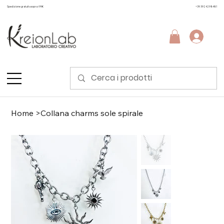
Spedizione gratuita sopra i 99€
+39 3924298481
Home
>
Collana charms sole spirale