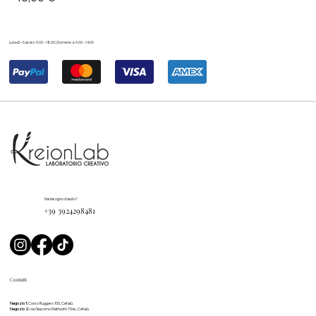
Lunedì – Sabato: 9.00 – 18.00 | Domenica: 9.00 – 14.00
Hai bisogno d'aiuto?
+39 3924298481
Contatti
Negozio 1:
Corso Ruggero 105, Cefalù
Negozio 2:
via Giacomo Matteotti 11 bis, Cefalù