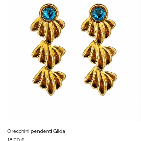
Orecchini pendenti Gilda
Prezzo
18,00 €