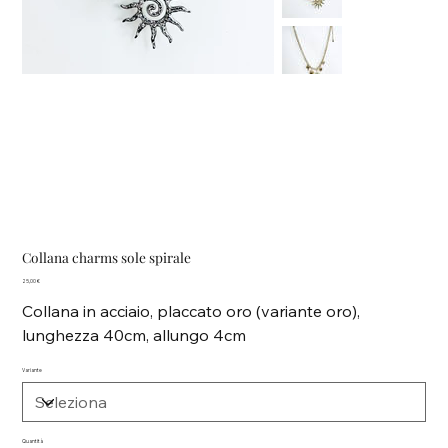
Collana charms sole spirale
Prezzo
25,00 €
Collana in acciaio, placcato oro (variante oro),
lunghezza 40cm, allungo 4cm
Variante
Quantità